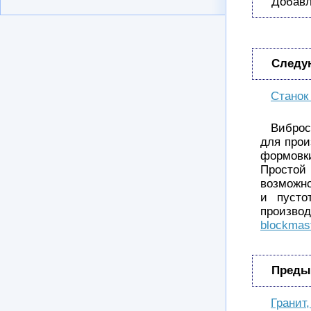
Добавл
Следу
Cтанок
Виброс
для прои
формовки
Простой
возможно
и пусто
производ
blockmas
Преды
Гранит