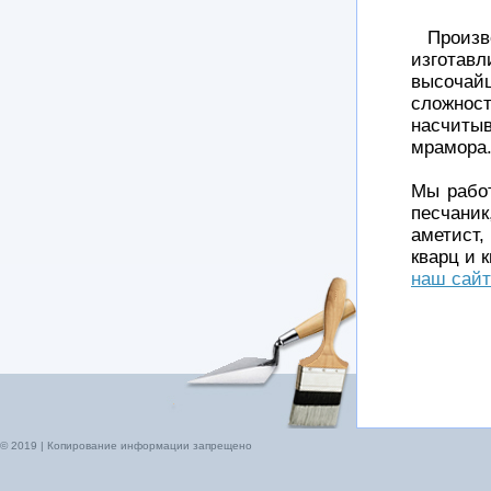
Произ
изготавл
высочай
сложнос
насчиты
мрамора
Мы работ
песчани
аметист
кварц и 
наш сайт
© 2019 | Копирование информации запрещено