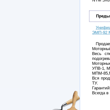
NYM 5Х6,
Преды
Унифи
ЭМП-92 
Продае
Моторный
Весь сп
подогрев
Моторны
УПВ-1, М
МПМ-85,М
Вся про
ТУ.
Гарантий
Всегда в