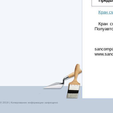
Преды
Кран с
Кран с
Полуавто
sancomp@
www.san
© 2019 | Копирование информации запрещено