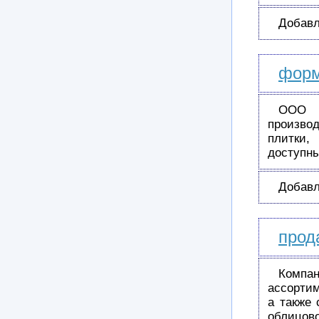
Добавл
форм
ООО 
производ
плитки,
доступн
Добавл
прод
Комп
ассортим
а также
облицов