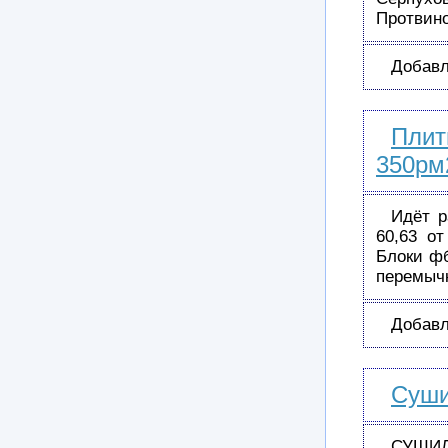
Протвино
Добавл
Плит
350рм
Идёт р
60,63 о
Блоки фб
перемыч
Добавл
Суши
СУШИ