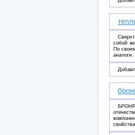
Добавл
тепл
Сверх
собой ж
По свои
аналоги.
Добавл
брон
БРОНЯ
отечест
компоне
свойств