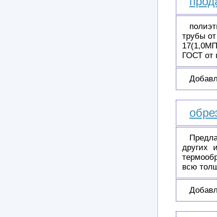
прод
полиэт
трубы от
17(1,0М
ГОСТ от
Добавл
обре
Предл
других 
термообр
всю тол
Добавл