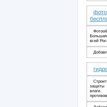
фот
беспл
Фотооб
Большая 
всей Ро
Добавл
гидр
Строи
защиты 
влаги.
противо