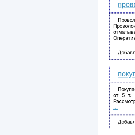
пров
Прово
Проволо
отматыва
Операти
Добавл
поку
Покупа
от 5 т.
Рассмот
...
Добавл