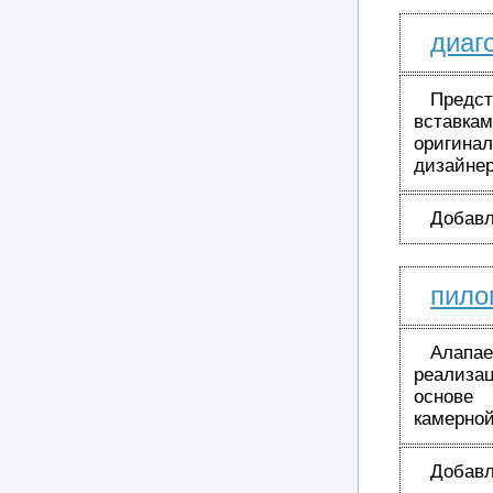
диаг
Предст
вставк
оригина
дизайнер
Добавл
пило
Алапа
реализа
основе 
камерной
Добавл