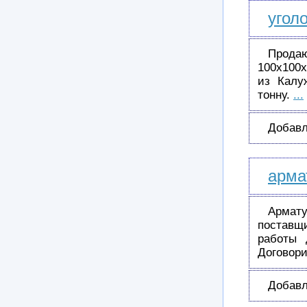
угол
Продаю
100х100х
из Калу
тонну.
...
Добавл
арма
Армату
поставщ
работы 
Договор
Добавл