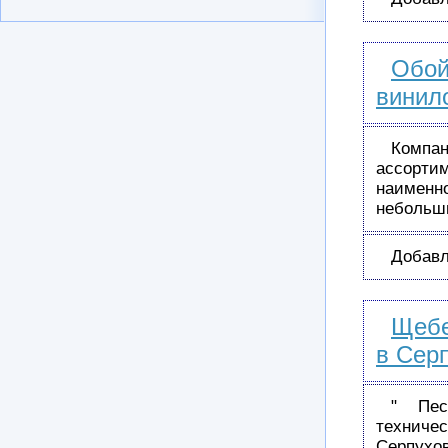
Обо
винил
Компан
ассортим
наименн
небольш
Добавл
Щебе
в Серп
" Пес
техниче
Серпухо