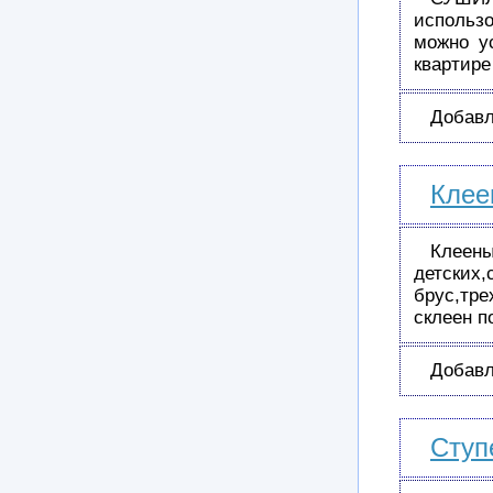
использ
можно у
квартир
Добавл
Клее
Клеен
детских
брус,тр
склеен п
Добавл
Ступ