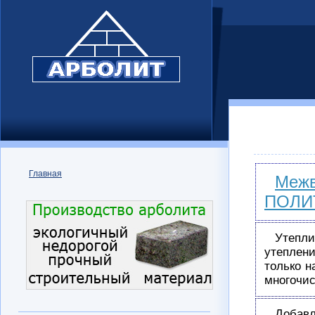
Главная
Межв
ПОЛИ
Утепл
утеплени
только н
многочи
Добавл