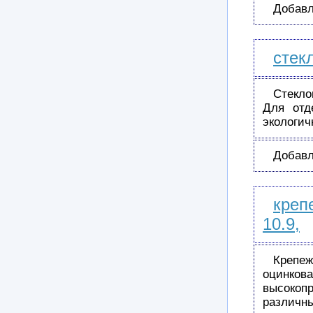
Добавл
стек
Стекло
Для отд
экологич
Добавл
креп
10.9,
Крепе
оцинков
высокоп
различн