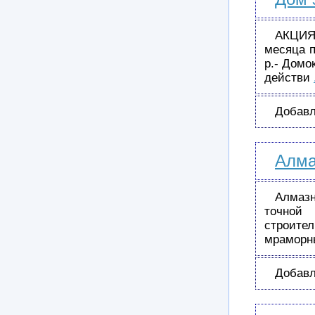
АКЦИЯ
месяца п
р.- Домо
действи
Добавл
Алма
Алмаз
точной
строите
мраморны
Добавл