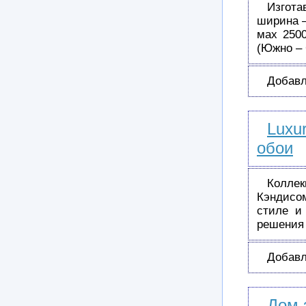
Изгота
ширина –
мах 2500
(Южно –
Добавл
Luxu
обои
Коллек
Кэндисо
стиле и
решения
Добавл
Дом 