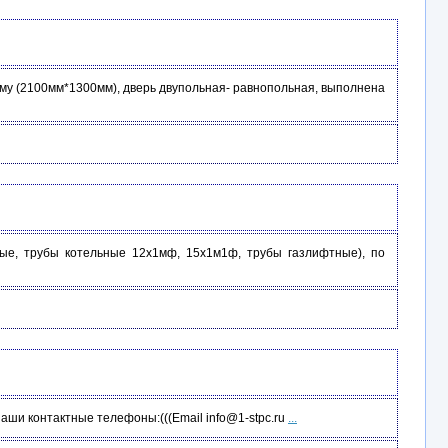
ему (2100мм*1300мм), дверь двупольная- равнопольная, выполнена
ые, трубы котельные 12х1мф, 15х1м1ф, трубы газлифтные), по
ши контактные телефоны:(((Email info@1-stpc.ru
...