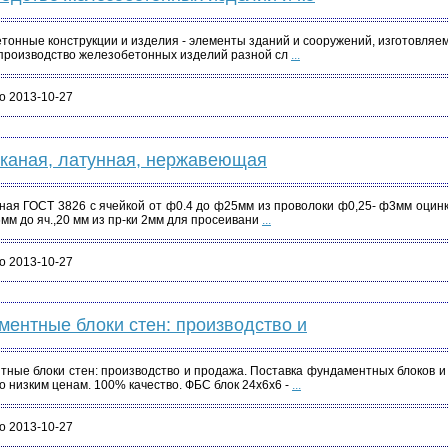
онные конструкции и изделия - элементы зданий и сооружений, изготовляем
производство железобетонных изделий разной сл
...
о 2013-10-27
тканая, латунная, нержавеющая
ная ГОСТ 3826 с ячейкой от ф0.4 до ф25мм из проволоки ф0,25- ф3мм оцинк
6мм до яч.,20 мм из пр-ки 2мм для просеивани
...
о 2013-10-27
ентные блоки стен: производство и
тные блоки стен: производство и продажа. Поставка фундаментных блоков 
о низким ценам. 100% качество. ФБС блок 24х6х6 -
...
о 2013-10-27