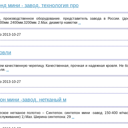
нд мини - завод. технология про
. производственное оборудование. представитель завода в России. (дос
600мм. 2400мм.3200мм. 2.Мах. диаметр намотки
...
о 2013-10-27
ровли
м качественную черепицу. Качественная, прочная и надежная кровля. Не бо
еля.
...
о 2013-10-27
он мини -завод. нетканый м
ское нетканое полотно – Синтепон. синтепон мини -завод. 150-400 кг/час 
бслуживание) 1) Мах. Ширина синтепона: 29
...