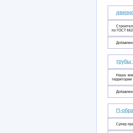
дверно
Строитель
по ГОСТ 662
Добавлен
трубы 
Наша ком
территории 
Добавлен
П-обр
Супер пре