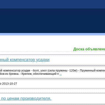
Доска объявлен
нный компенсатор усадки
 компенсатор усадки - болт, узел (сила пружины -120кг) - Пружинный комп
убов из бревна. - Крепеж, обеспечивающий п
...
о 2013-10-27
 по ценам производителя.