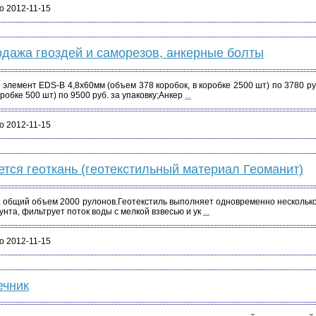
о 2012-11-15
дажа гвоздей и саморезов, анкерные болты
элемент EDS-B 4,8х60мм (объем 378 коробок, в коробке 2500 шт) по 3780 р
оробке 500 шт) по 9500 руб. за упаковку;Анкер
...
о 2012-11-15
тся геоткань (геотекстильный материал Геоманит)
, общий объем 2000 рулонов.Геотекстиль выполняет одновременно нескольк
унта, фильтрует поток воды с мелкой взвесью и ук
...
о 2012-11-15
ечник