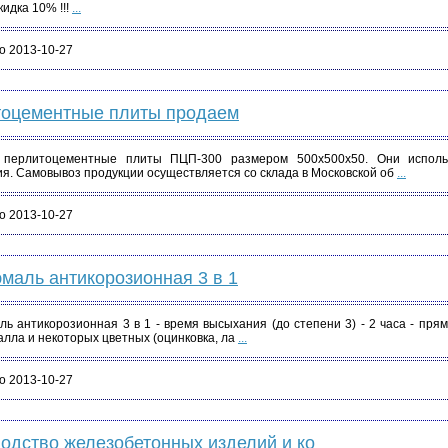
идка 10% !!!
...
о 2013-10-27
тоцементные плиты продаем
перлитоцементные плиты ПЦП-300 размером 500х500х50. Они исполь
я. Самовывоз продукции осуществляется со склада в Московской об
...
о 2013-10-27
эмаль антикорозионная 3 в 1
ль антикорозионная 3 в 1 - время высыхания (до степени 3) - 2 часа - пря
алла и некоторых цветных (оцинковка, ла
...
о 2013-10-27
одство железобетонных изделий и ко