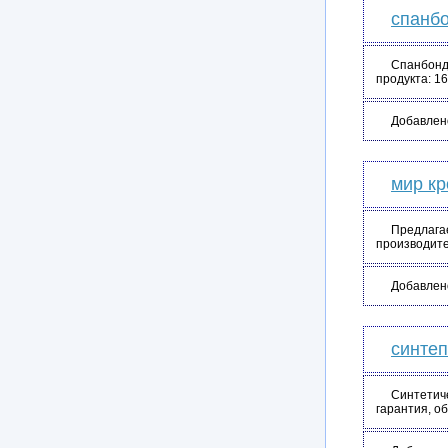
спанбо
Спанбонд
продукта: 1
Добавлен
мир к
Предлагае
производит
Добавлен
синтеп
Синтетиче
гарантия, о