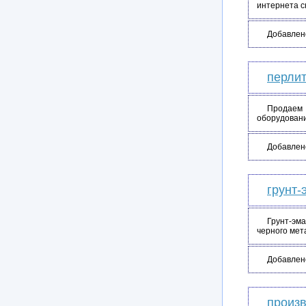
интернета ск
Добавлен
перли
Продаем 
оборудовани
Добавлен
грунт-
Грунт-эма
черного мет
Добавлен
произв