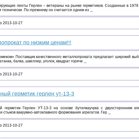
рующие ленты Герлен – ветераны на рынке герметиков. Созданные в 1978 го
и технически. По-прежнему он считается одним из
...
о 2013-10-27
опрокат по низким ценам!!!
меком» Поставщик качественного металлопроката предлагает широкий выбор
атанка, балка, швеллер, уголок, квадрат горяче
...
о 2013-10-27
ный герметик герлен ут-13-3
й герметик Герлен УТ-13-3 на основе бутилкаучука с двухсторонним к
и стыков вакуумно-автоклавного формования агрегатов. Гер
...
о 2013-10-27