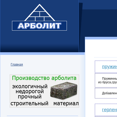
Главная
пружи
Пружинный
из бруса,ср
Добавлен
герлен