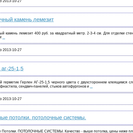
о 2013-10-27
очный камень лемезит
ый камень лемезит 400 руб. за квадратный метр. 2-3-4 см. Для отделки ст
!
...
о 2013-10-27
 аг-25-1,5
й герметик Герлен АГ-25-1,5 черного цвета с двухстороннем клеящимся с
офнастила, сендвич-панелей, стыков автофургонов и
...
о 2013-10-27
ые потолки. потолочные системы.
Потолки. ПОТОЛОЧНЫЕ СИСТЕМЫ. Качество - выше потолка, цены ниже плинтуса