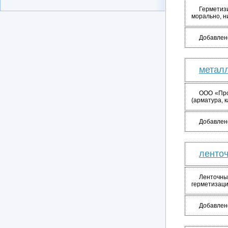
Герметизи
морально, н
Добавлен
металл
ООО «Про
(арматура, к
Добавлен
ленточ
Ленточны
герметизаци
Добавлен