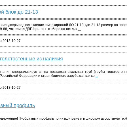
й блок до 21-13
ная дверь под остекление с маркировкой ДО 21-13, где 21-13 размер по про
9-88, материал ДВП/оргалит- в сборе на петлях
...
о 2013-10-27
толстостенные из наличия
пания специализируется на поставках стальных труб (трубы толстостенн
Российской Федерации и стран ближнего зарубежья как со
...
о 2013-10-27
азный профиль
дложение! П-образный профиль по низкой цене и в широком ассортименте.На