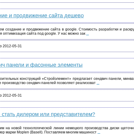
ние и продвижение сайта дешево
м создание и продвижение сайта в google. Стоимость разработки и раскрут
я оптимизация сайта под google. У нас можно зак
...
о 2012-05-31
ич панели и фасонные элементы
роительных конструкций «Стройэлемент» предлагает сендвич панели, минва
 производство сендвич панелей позволяет реализоват
...
о 2012-05-31
 стать дилером или представителем?
им на новой технологической линии немецкого производства диски щеточн
ер марки Moplen (Basell). Поставляем многим машиност
...