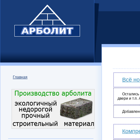
Главная
Всё но
Остались
двери и т.п.
Добавлен
Компр