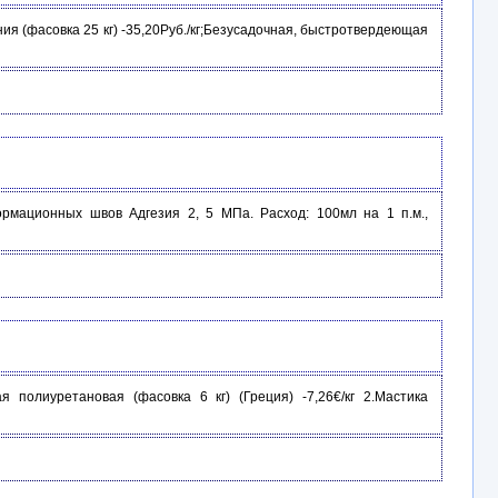
ия (фасовка 25 кг) -35,20Руб./кг;Безусадочная, быстротвердеющая
рмационных швов Адгезия 2, 5 МПа. Расход: 100мл на 1 п.м.,
 полиуретановая (фасовка 6 кг) (Греция) -7,26€/кг 2.Мастика