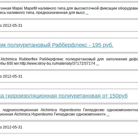
онная Mapei Mapefill наливного типа для высокоточной фиксации оборудован
есь наливного типа, предназначенная для высо
...
о 2012-05-31
ик полиуретановый Рабберфлекс - 195 руб.
 Alchimica Rubberflex Рабберфлекс полиуретановый для заполнения дефо
ы 600 мл http://www.stroy-bu.ru/materialy/37172/37174
...
о 2012-05-31
а гидроизоляционная полиуретановая от 150руб
а гидроизоляционная Alchimica Hyperdesmo Гипердесмо однокомпонентная
ионная Alchimica Hyperdesmo Гипердесмо однокомпонентн
...
о 2012-05-31