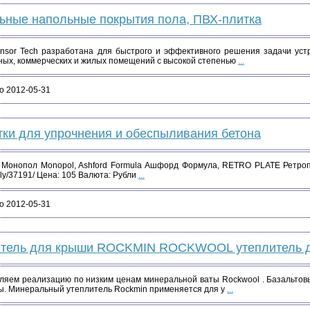
ьные напольные покрытия пола, ПВХ-плитка
nsor Tech разработана для быстрого и эффективного решения задачи уст
ых, коммерческих и жилых помещений с высокой степенью
...
о 2012-05-31
ки для упрочнения и обеспыливания бетона
 Монопол Monopol, Ashford Formula Ашфорд Формула, RETRO PLATE Ретроплей
aly/37191/ Цена: 105 Валюта: Рубли
...
о 2012-05-31
итель для крыши ROCKMIN ROCKWOOL утеплитель 
ляем реализацию по низким ценам минеральной ваты Rockwool . Базальтов
ы. Минеральный утеплитель Rockmin применяется для у
...