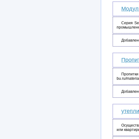
Модул
Серия Se
промышленн
Добавлен
Пропит
Пропитки
bu.ru/materi
Добавлен
утепл
Осуществ
или квартир