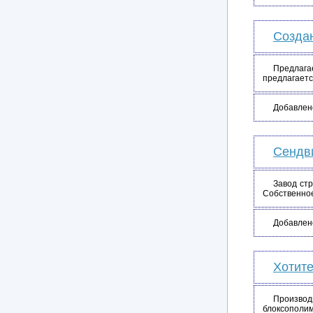
Созда
Предлагае
предлагаетс
Добавлен
Сендв
Завод ст
Собственное
Добавлен
Хотите
Производ
блоксополим