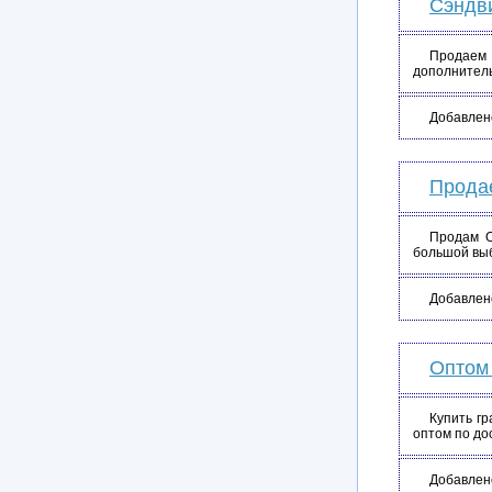
Сэндв
Продаем 
дополнитель
Добавлен
Продае
Продам О
большой выб
Добавлен
Оптом 
Купить г
оптом по до
Добавлен