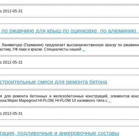
о 2012-05-31
 по ржавчине для крыш,по оцинковке, по алюминию,
Ланквитцер (Германия) предлагает высококачественную краску по ржавчине,
ластику, УФ лаки и краски. Специалисты нашей
...
о 2012-05-31
строительные смеси для ремонта бетона
я для ремонта бетонных и железобетонных конструкций, элементов кон
она:Mapei Mapegrout HI-FLOW, HI-FLOW 10 наливного типа с
...
о 2012-05-31
тация, подливочные и анкеровочные составы