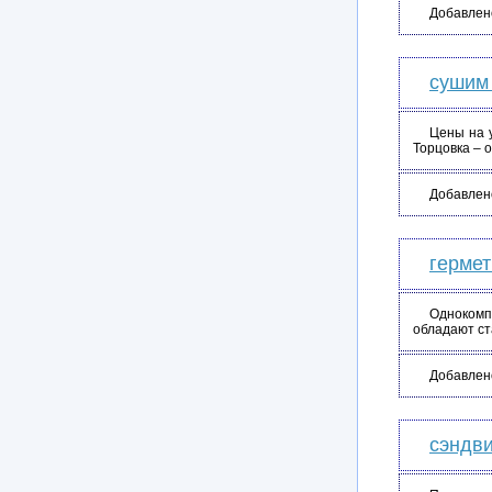
Добавлен
сушим 
Цены на у
Торцовка – 
Добавлен
герме
Однокомп
обладают ст
Добавлен
сэндви