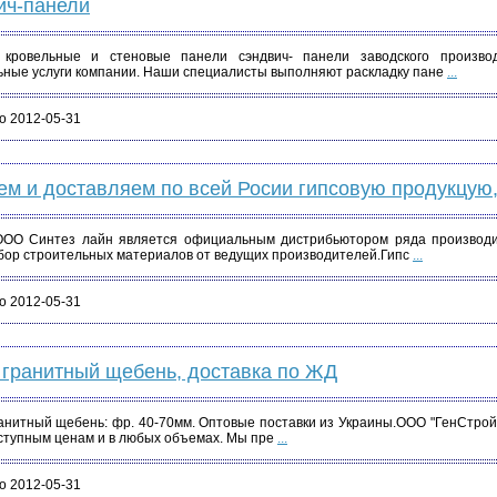
ич-панели
кровельные и стеновые панели сэндвич- панели заводского произво
ные услуги компании. Наши специалисты выполняют раскладку пане
...
о 2012-05-31
м и доставляем по всей Росии гипсовую продукцую
ОО Синтез лайн является официальным дистрибьютором ряда производи
ор строительных материалов от ведущих производителей.Гипс
...
о 2012-05-31
гранитный щебень, доставка по ЖД
ранитный щебень: фр. 40-70мм. Оптовые поставки из Украины.ООО "ГенСтро
ступным ценам и в любых объемах. Мы пре
...
о 2012-05-31