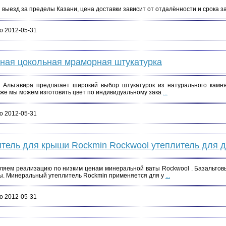
выезд за пределы Казани, цена доставки зависит от отдалённости и срока з
о 2012-05-31
ная цокольная мраморная штукатурка
 Альтавира предлагает широкий выбор штукатурок из натурального камня
акже мы можем изготовить цвет по индивидуальному зака
...
о 2012-05-31
тель для крыши Rockmin Rockwool утеплитель для 
ляем реализацию по низким ценам минеральной ваты Rockwool . Базальтов
ы. Минеральный утеплитель Rockmin применяется для у
...
о 2012-05-31